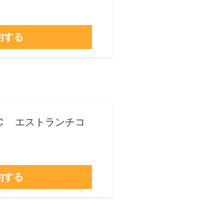
約する
o Ｃ エストランチコ
約する