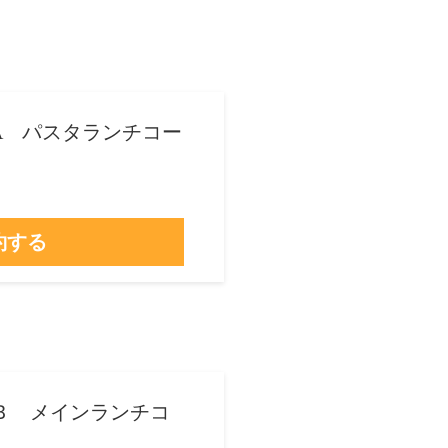
o A パスタランチコー
約する
o Ｂ メインランチコ