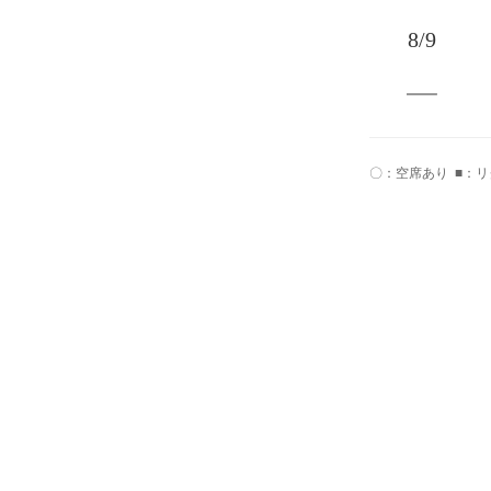
8/9
〇：空席あり
■：